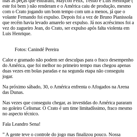
mas as peças que entraram, Maycon Félix, Téssio e Luis Henrique (
este foi bem ) não renderam e o América caiu de produção, mesmo
com o Crato jogando um bom tempo com um a menos, já que o
volante Fernando foi expulso. Depois foi a vez de Bruno Pianissola
que recém havia levado amarelo ser expulso. Já nos acréscimos foi a
vez do zagueiro Jean, do Crato, ser expulso após falta violenta em
Luis Henrique.
Fotos: Canindé Pereira
Calor e gramado não podem ser desculpas para o fraco desempenho
do América, que foi melhor no primeiro tempo mas chegou apenas
duas vezes em bolas paradas e na segunda etapa não conseguiu
jogar.
Na próximo sábado, 30, o América enfrenta o Afogados na Arena
das Dunas.
Nas vezes que conseguiu chegar, as investidas do América pararam
no goleiro Celismar. O Crato é um time limitadíssimo, fraco mesmo
no aspecto técnico.
Fala Leandro Sena!
” A gente teve o controle do jogo mas finalizou pouco. Nossa