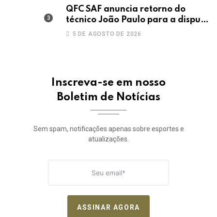
QFC SAF anuncia retorno do
técnico João Paulo para a disputa
da elite do Campeonato Potiguar
5 DE AGOSTO DE 2026
Inscreva-se em nosso
Boletim de Notícias
Sem spam, notificações apenas sobre esportes e
atualizações.
ASSINAR AGORA