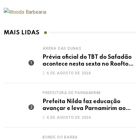
MAIS LIDAS
ARENA DAS DUNAS
Prévia oficial do TBT do Safadão
acontece nesta sexta no Rooftop
Dunas
6 DE AGOSTO DE 2026
PREFEITURA DE PARNAMIRIM
Prefeita Nilda faz educação
avançar e leva Parnamirim ao
maior IDEB da história dos anos
6 DE AGOSTO DE 2026
iniciais
BONDE DO BARBA