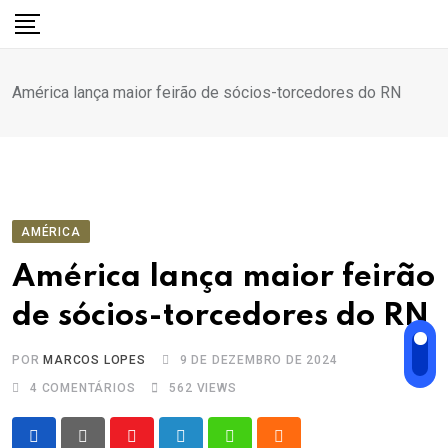
Ir
para
o
América lança maior feirão de sócios-torcedores do RN
conteúdo
AMÉRICA
América lança maior feirão
de sócios-torcedores do RN
POR
MARCOS LOPES
9 DE DEZEMBRO DE 2024
4
COMENTÁRIOS
562
VIEWS