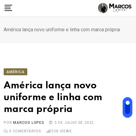
Ir
para
o
conteúdo
América lança novo uniforme e linha com marca própria
AMÉRICA
América lança novo
uniforme e linha com
marca própria
POR
MARCOS LOPES
5 DE JULHO DE 2022
0
COMENTÁRIOS
538
VIEWS