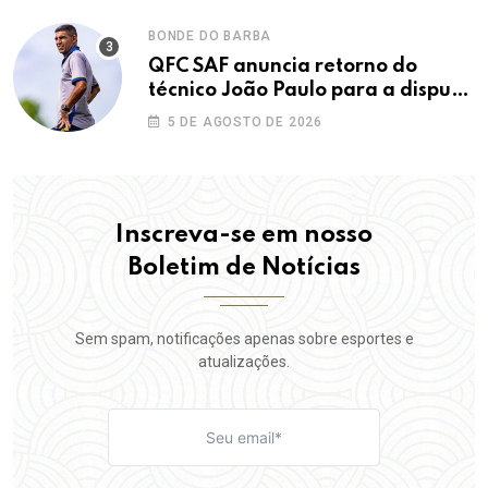
BONDE DO BARBA
QFC SAF anuncia retorno do
técnico João Paulo para a disputa
da elite do Campeonato Potiguar
5 DE AGOSTO DE 2026
Inscreva-se em nosso
Boletim de Notícias
Sem spam, notificações apenas sobre esportes e
atualizações.