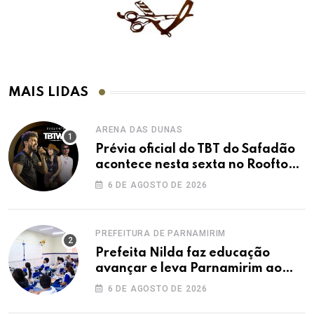
MAIS LIDAS
ARENA DAS DUNAS
Prévia oficial do TBT do Safadão
acontece nesta sexta no Rooftop
Dunas
6 DE AGOSTO DE 2026
PREFEITURA DE PARNAMIRIM
Prefeita Nilda faz educação
avançar e leva Parnamirim ao
maior IDEB da história dos anos
6 DE AGOSTO DE 2026
iniciais