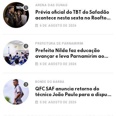
ARENA DAS DUNAS
Prévia oficial do TBT do Safadão
acontece nesta sexta no Rooftop
Dunas
6 DE AGOSTO DE 2026
PREFEITURA DE PARNAMIRIM
Prefeita Nilda faz educação
avançar e leva Parnamirim ao
maior IDEB da história dos anos
6 DE AGOSTO DE 2026
iniciais
BONDE DO BARBA
QFC SAF anuncia retorno do
técnico João Paulo para a disputa
da elite do Campeonato Potiguar
5 DE AGOSTO DE 2026