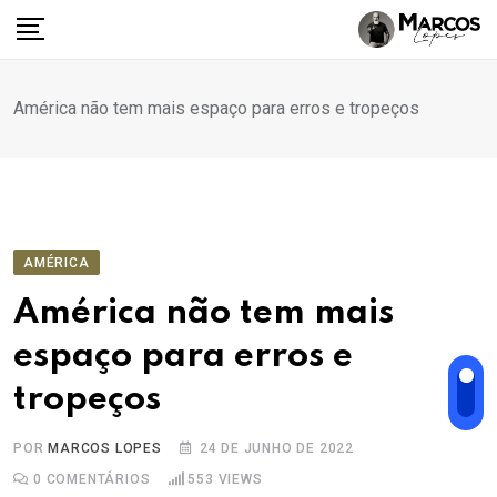
Ir
para
o
conteúdo
América não tem mais espaço para erros e tropeços
AMÉRICA
América não tem mais
espaço para erros e
tropeços
POR
MARCOS LOPES
24 DE JUNHO DE 2022
0
COMENTÁRIOS
553
VIEWS