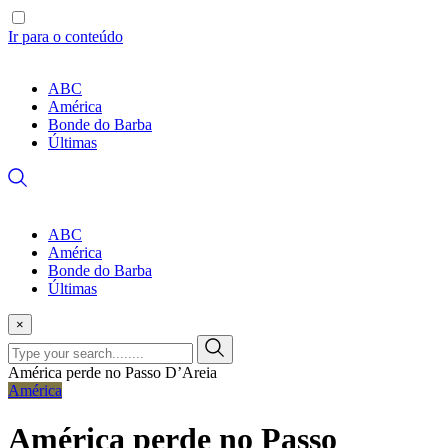
Ir para o conteúdo
ABC
América
Bonde do Barba
Últimas
ABC
América
Bonde do Barba
Últimas
×
América perde no Passo D’Areia
América
América perde no Passo