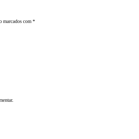
ão marcados com
*
mentar.