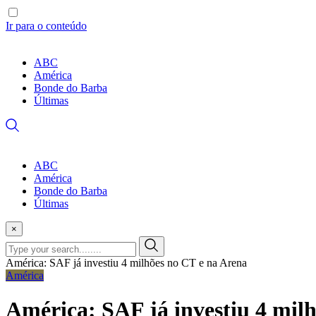
Ir para o conteúdo
ABC
América
Bonde do Barba
Últimas
ABC
América
Bonde do Barba
Últimas
×
América: SAF já investiu 4 milhões no CT e na Arena
América
América: SAF já investiu 4 mil