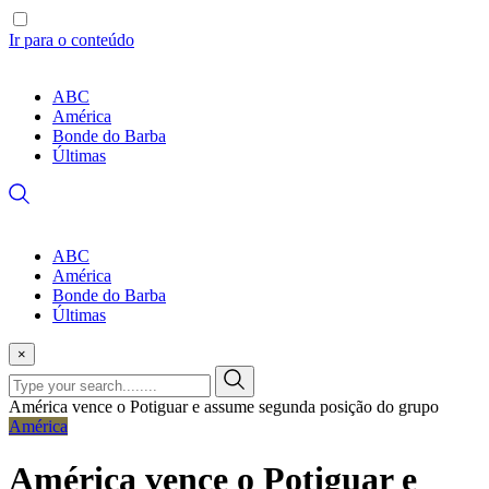
Ir para o conteúdo
ABC
América
Bonde do Barba
Últimas
ABC
América
Bonde do Barba
Últimas
×
América vence o Potiguar e assume segunda posição do grupo
América
América vence o Potiguar e