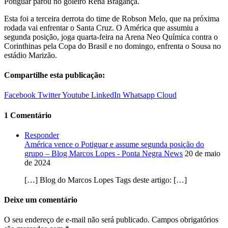
Potiguar parou no goleiro Rena Bragança.
Esta foi a terceira derrota do time de Robson Melo, que na próxima
rodada vai enfrentar o Santa Cruz. O América que assumiu a
segunda posição, joga quarta-feira na Arena Neo Química contra o
Corinthinas pela Copa do Brasil e no domingo, enfrenta o Sousa no
estádio Marizão.
Compartilhe esta publicação:
Facebook
Twitter
Youtube
LinkedIn
Whatsapp
Cloud
1 Comentário
Responder
América vence o Potiguar e assume segunda posição do
grupo – Blog Marcos Lopes - Ponta Negra News
20 de maio
de 2024
[…] Blog do Marcos Lopes Tags deste artigo: […]
Deixe um comentário
O seu endereço de e-mail não será publicado.
Campos obrigatórios