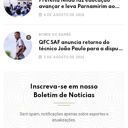
Prefeita Nilda faz educação
avançar e leva Parnamirim ao
maior IDEB da história dos anos
6 DE AGOSTO DE 2026
iniciais
BONDE DO BARBA
QFC SAF anuncia retorno do
técnico João Paulo para a disputa
da elite do Campeonato Potiguar
5 DE AGOSTO DE 2026
Inscreva-se em nosso
Boletim de Notícias
Sem spam, notificações apenas sobre esportes e
atualizações.