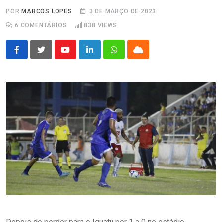
POR
MARCOS LOPES
3 DE MARÇO DE 2023
6
COMENTÁRIOS
838
VIEWS
Youtube
LinkedIn
Whatsapp
Cloud
Depois de perder para o Iguatu por 1 a 0 no estádio