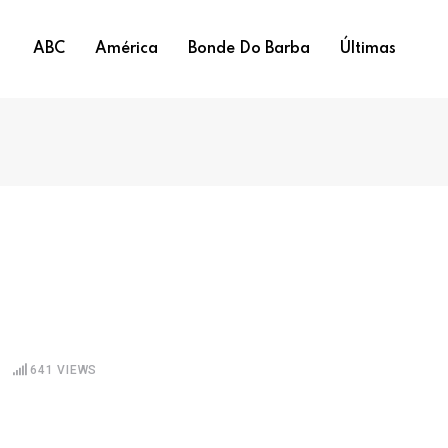
ABC
América
Bonde Do Barba
Últimas
641
VIEWS