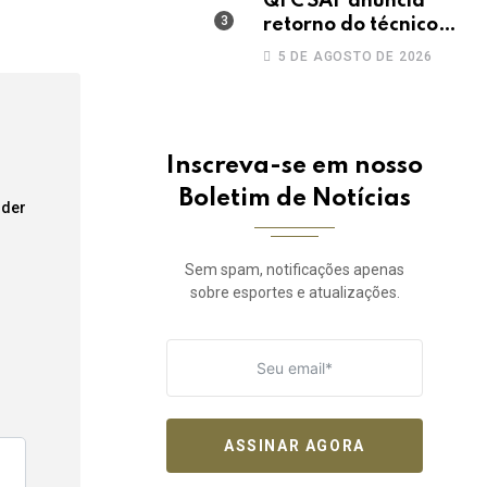
QFC SAF anuncia
retorno do técnico
João Paulo para a
5 DE AGOSTO DE 2026
disputa da elite do
Campeonato
Potiguar
Inscreva-se em nosso
Boletim de Notícias
der
Sem spam, notificações apenas
sobre esportes e atualizações.
ASSINAR AGORA