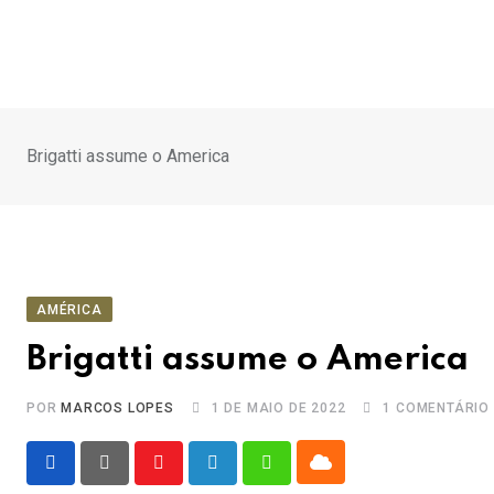
Ir
para
o
conteúdo
Brigatti assume o America
AMÉRICA
Brigatti assume o America
POR
MARCOS LOPES
1 DE MAIO DE 2022
1
COMENTÁRIO
Cloud
Youtube
LinkedIn
Whatsapp