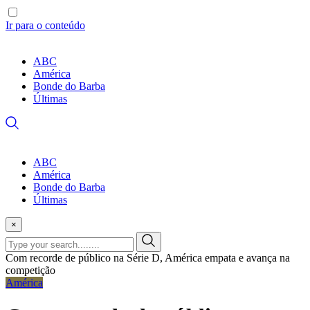
Ir para o conteúdo
ABC
América
Bonde do Barba
Últimas
ABC
América
Bonde do Barba
Últimas
×
Com recorde de público na Série D, América empata e avança na
competição
América