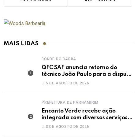
MAIS LIDAS
BONDE DO BARBA
QFC SAF anuncia retorno do
técnico João Paulo para a disputa
da elite do Campeonato Potiguar
5 DE AGOSTO DE 2026
PREFEITURA DE PARNAMIRIM
Encanto Verde recebe ação
integrada com diversos serviços
gratuitos à população
3 DE AGOSTO DE 2026