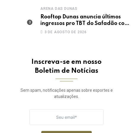
ARENA DAS DUNAS
Rooftop Dunas anuncia últimos
ingressos pro TBT do Safadão com
virada de lote nesta terça (04)
3 DE AGOSTO DE 2026
Inscreva-se em nosso
Boletim de Notícias
Sem spam, notificações apenas sobre esportes e
atualizações.