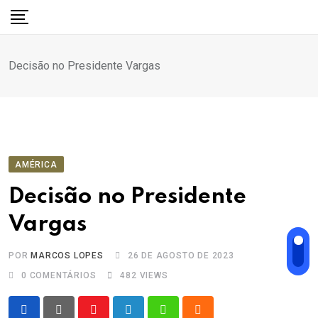
Ir
para
o
Decisão no Presidente Vargas
conteúdo
AMÉRICA
Decisão no Presidente
Vargas
POR
MARCOS LOPES
26 DE AGOSTO DE 2023
0
COMENTÁRIOS
482
VIEWS