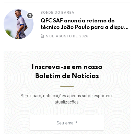
BONDE DO BARBA
QFC SAF anuncia retorno do
técnico João Paulo para a disputa
da elite do Campeonato Potiguar
5 DE AGOSTO DE 2026
Inscreva-se em nosso
Boletim de Notícias
Sem spam, notificações apenas sobre esportes e
atualizações.