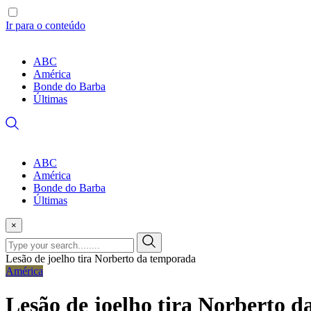
Ir para o conteúdo
ABC
América
Bonde do Barba
Últimas
ABC
América
Bonde do Barba
Últimas
×
Lesão de joelho tira Norberto da temporada
América
Lesão de joelho tira Norberto 