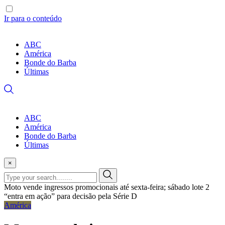
Ir para o conteúdo
ABC
América
Bonde do Barba
Últimas
ABC
América
Bonde do Barba
Últimas
×
Moto vende ingressos promocionais até sexta-feira; sábado lote 2
“entra em ação” para decisão pela Série D
América