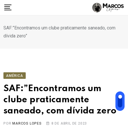
Ir
para
o
conteúdo
SAF:”Encontramos um clube praticamente saneado, com
dívida zero”
AMÉRICA
SAF:”Encontramos um
clube praticamente
saneado, com dívida zero”
POR
MARCOS LOPES
8 DE ABRIL DE 2023