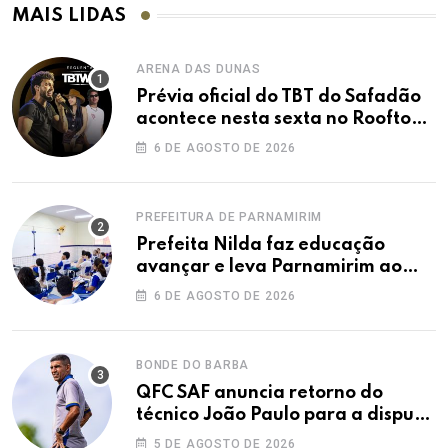
MAIS LIDAS
ARENA DAS DUNAS
Prévia oficial do TBT do Safadão
acontece nesta sexta no Rooftop
Dunas
6 DE AGOSTO DE 2026
PREFEITURA DE PARNAMIRIM
Prefeita Nilda faz educação
avançar e leva Parnamirim ao
maior IDEB da história dos anos
6 DE AGOSTO DE 2026
iniciais
BONDE DO BARBA
QFC SAF anuncia retorno do
técnico João Paulo para a disputa
da elite do Campeonato Potiguar
5 DE AGOSTO DE 2026