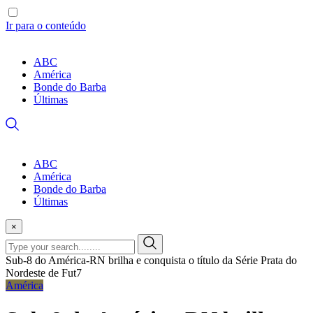
Ir para o conteúdo
ABC
América
Bonde do Barba
Últimas
ABC
América
Bonde do Barba
Últimas
×
Sub-8 do América-RN brilha e conquista o título da Série Prata do
Nordeste de Fut7
América