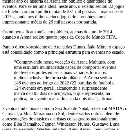
melhor ano da história da Arena em público e quantidade de
eventos. Para se ter uma ideia, neste ano, o estádio sediou 22 jogos
de futebol com um público total de 231 mil pessoas – maior desde
2015 –, onde nos últimos cinco jogos do ano obteve uma
impressionante média de 26 mil pessoas por partida.
Os números ficam atrás, em público, apenas do ano de 2014,
quando a Arena sediou quatro jogos da Copa do Mundo FIFA.
Para o diretor-presidente da Arena das Dunas, Ítalo Mitre, o espaço
está consolidado como a principal estrutura para eventos no estado.
“Comprovando nossa vocação de Arena Multiuso, com
uma estrutura multifacetada capaz de comportar eventos
de diversos portes em seus mais variados formatos,
muitos inclusive de forma simultânea. A Arena sediou
146 eventos ao longo de 2022 (22 partidas de futebol e
124 eventos em geral), alcançando a surpreendente
marca de 195 dias de ocupação, o que representa, na
prática, um evento realizado a cada dois dias”, afirma.
Eventos tradicionais como o São João de Natal, o festival MADA, o
Carnatal, a Meia Maratona do Sol, dentre vários outros, além de
apresentações de músicos e artistas consagrados nacionalmente,
como Elba Ramalho, Fagner, Winderson Nunes, Gusttavo Lima,
Geraldo Azevedo, Wesley Safadão, Xand Avião, João Gomes e