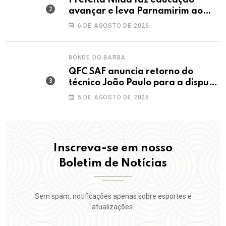
Prefeita Nilda faz educação
avançar e leva Parnamirim ao
maior IDEB da história dos anos
6 DE AGOSTO DE 2026
iniciais
BONDE DO BARBA
QFC SAF anuncia retorno do
técnico João Paulo para a disputa
da elite do Campeonato Potiguar
5 DE AGOSTO DE 2026
Inscreva-se em nosso
Boletim de Notícias
Sem spam, notificações apenas sobre esportes e
atualizações.