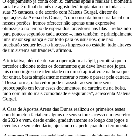
O equipamento já conta com 35 catracas aptas a realizar a biometria
facial e até o final do mês de agosto terá implantado em todas as
suas 75 catracas, e de acordo com Mateus Gurgel, diretor de
operações da Arena das Dunas, “com o uso da biometria facial em
nossos portões, iremos oferecer não apenas uma expressiva
otimização no tempo de espera dos torcedores nas filas – reduzindo
para poucos segundos cada acesso –, mas também, e principalmente,
uma maior segurança e conforto para os usuários, que não
precisarão sequer levar o ingresso impresso ao estádio, tudo através
de um sistema antifraudes”, afirmou.
A iniciativa, além de deixar a operação mais ágil, permitirá que o
torcedor adicione todos os documentos que deve levar aos jogos,
tais como ingresso e identidade em um só aplicativo e na hora que
for entrar, basta simplesmente mostrar o rosto e passar pela catraca.
“Dessa forma, o torcedor pode ir assistir ao seu time sem
preocupação em levar esses documentos, na carteira ou na bolsa,
tudo com muito mais comodidade e segurança”, acrescenta Mateus
Gurgel.
A Casa de Apostas Arena das Dunas realizou os primeiros testes
com biometria facial em alguns de seus setores acesso em fevereiro
de 2023 e vem, desde então, gradativamente ao longo dos jogos e
eventos de seu calendário, ajustando e aperfeiçoando a ferramenta.
A empresa Bepass, especializada em sistemas de biometria facial