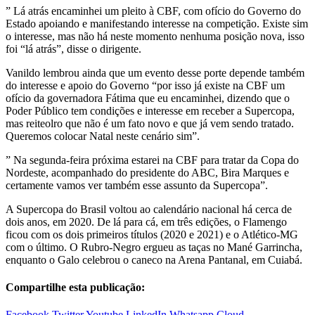
” Lá atrás encaminhei um pleito à CBF, com ofício do Governo do
Estado apoiando e manifestando interesse na competição. Existe sim
o interesse, mas não há neste momento nenhuma posição nova, isso
foi “lá atrás”, disse o dirigente.
Vanildo lembrou ainda que um evento desse porte depende também
do interesse e apoio do Governo “por isso já existe na CBF um
ofício da governadora Fátima que eu encaminhei, dizendo que o
Poder Público tem condições e interesse em receber a Supercopa,
mas reiteolro que não é um fato novo e que já vem sendo tratado.
Queremos colocar Natal neste cenário sim”.
” Na segunda-feira próxima estarei na CBF para tratar da Copa do
Nordeste, acompanhado do presidente do ABC, Bira Marques e
certamente vamos ver também esse assunto da Supercopa”.
A Supercopa do Brasil voltou ao calendário nacional há cerca de
dois anos, em 2020. De lá para cá, em três edições, o Flamengo
ficou com os dois primeiros títulos (2020 e 2021) e o Atlético-MG
com o último. O Rubro-Negro ergueu as taças no Mané Garrincha,
enquanto o Galo celebrou o caneco na Arena Pantanal, em Cuiabá.
Compartilhe esta publicação:
Facebook
Twitter
Youtube
LinkedIn
Whatsapp
Cloud