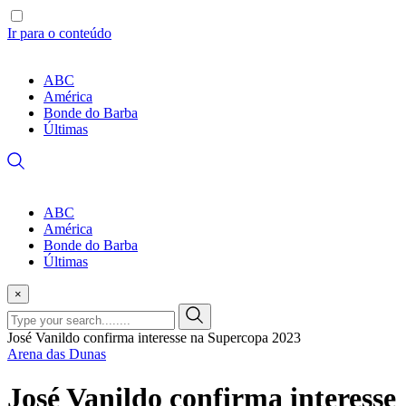
Ir para o conteúdo
ABC
América
Bonde do Barba
Últimas
ABC
América
Bonde do Barba
Últimas
×
José Vanildo confirma interesse na Supercopa 2023
Arena das Dunas
José Vanildo confirma interesse