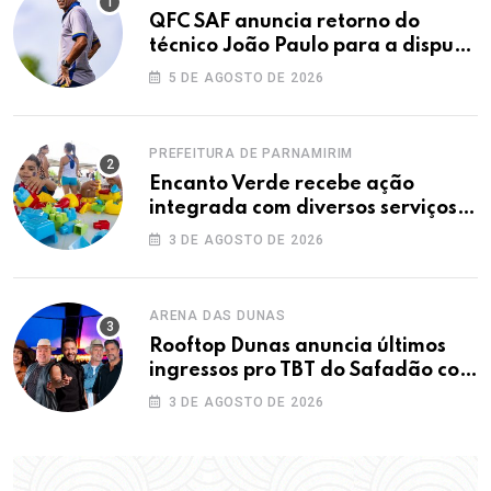
QFC SAF anuncia retorno do
técnico João Paulo para a disputa
da elite do Campeonato Potiguar
5 DE AGOSTO DE 2026
PREFEITURA DE PARNAMIRIM
Encanto Verde recebe ação
integrada com diversos serviços
gratuitos à população
3 DE AGOSTO DE 2026
ARENA DAS DUNAS
Rooftop Dunas anuncia últimos
ingressos pro TBT do Safadão com
virada de lote nesta terça (04)
3 DE AGOSTO DE 2026