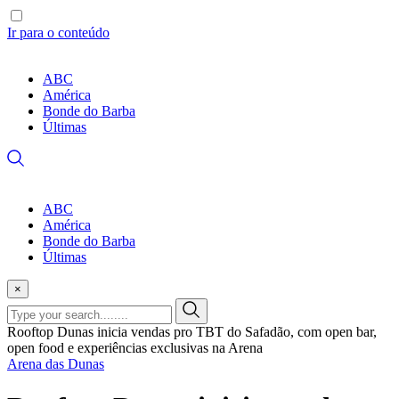
Ir para o conteúdo
ABC
América
Bonde do Barba
Últimas
ABC
América
Bonde do Barba
Últimas
×
Rooftop Dunas inicia vendas pro TBT do Safadão, com open bar,
open food e experiências exclusivas na Arena
Arena das Dunas