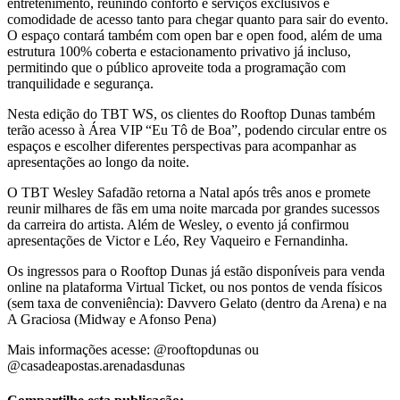
entretenimento, reunindo conforto e serviços exclusivos e
comodidade de acesso tanto para chegar quanto para sair do evento.
O espaço contará também com open bar e open food, além de uma
estrutura 100% coberta e estacionamento privativo já incluso,
permitindo que o público aproveite toda a programação com
tranquilidade e segurança.
Nesta edição do TBT WS, os clientes do Rooftop Dunas também
terão acesso à Área VIP “Eu Tô de Boa”, podendo circular entre os
espaços e escolher diferentes perspectivas para acompanhar as
apresentações ao longo da noite.
O TBT Wesley Safadão retorna a Natal após três anos e promete
reunir milhares de fãs em uma noite marcada por grandes sucessos
da carreira do artista. Além de Wesley, o evento já confirmou
apresentações de Victor e Léo, Rey Vaqueiro e Fernandinha.
Os ingressos para o Rooftop Dunas já estão disponíveis para venda
online na plataforma Virtual Ticket, ou nos pontos de venda físicos
(sem taxa de conveniência): Davvero Gelato (dentro da Arena) e na
A Graciosa (Midway e Afonso Pena)
Mais informações acesse: @rooftopdunas ou
@casadeapostas.arenadasdunas