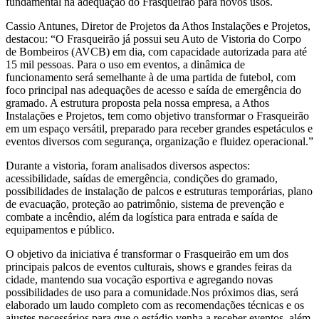
fundamental na adequação do Frasqueirão para novos usos.
Cassio Antunes, Diretor de Projetos da Athos Instalações e Projetos,
destacou: “O Frasqueirão já possui seu Auto de Vistoria do Corpo
de Bombeiros (AVCB) em dia, com capacidade autorizada para até
15 mil pessoas. Para o uso em eventos, a dinâmica de
funcionamento será semelhante à de uma partida de futebol, com
foco principal nas adequações de acesso e saída de emergência do
gramado. A estrutura proposta pela nossa empresa, a Athos
Instalações e Projetos, tem como objetivo transformar o Frasqueirão
em um espaço versátil, preparado para receber grandes espetáculos e
eventos diversos com segurança, organização e fluidez operacional.”
Durante a vistoria, foram analisados diversos aspectos:
acessibilidade, saídas de emergência, condições do gramado,
possibilidades de instalação de palcos e estruturas temporárias, plano
de evacuação, proteção ao patrimônio, sistema de prevenção e
combate a incêndio, além da logística para entrada e saída de
equipamentos e público.
O objetivo da iniciativa é transformar o Frasqueirão em um dos
principais palcos de eventos culturais, shows e grandes feiras da
cidade, mantendo sua vocação esportiva e agregando novas
possibilidades de uso para a comunidade.Nos próximos dias, será
elaborado um laudo completo com as recomendações técnicas e os
ajustes necessários para que o estádio venha a receber eventos, além