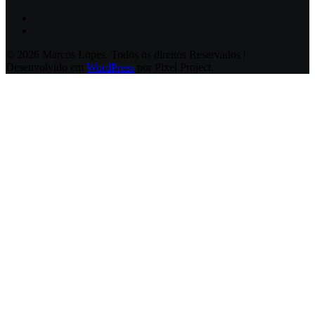
© 2026 Marcos Lopes. Todos os direitos Reservados |
Desenvolvido em
WordPress
por Pixel Project.