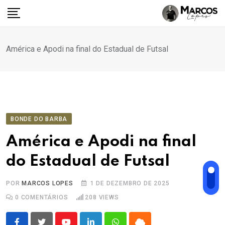
Ir
para
o
conteúdo
América e Apodi na final do Estadual de Futsal
BONDE DO BARBA
América e Apodi na final
do Estadual de Futsal
POR
MARCOS LOPES
1 DE DEZEMBRO DE 2025
0
COMENTÁRIOS
208
VIEWS