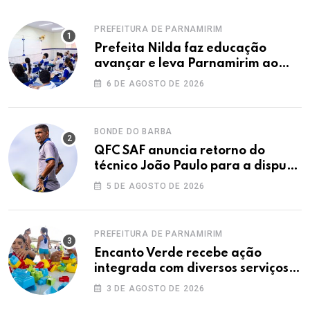
PREFEITURA DE PARNAMIRIM
Prefeita Nilda faz educação
avançar e leva Parnamirim ao
maior IDEB da história dos anos
6 DE AGOSTO DE 2026
iniciais
BONDE DO BARBA
QFC SAF anuncia retorno do
técnico João Paulo para a disputa
da elite do Campeonato Potiguar
5 DE AGOSTO DE 2026
PREFEITURA DE PARNAMIRIM
Encanto Verde recebe ação
integrada com diversos serviços
gratuitos à população
3 DE AGOSTO DE 2026