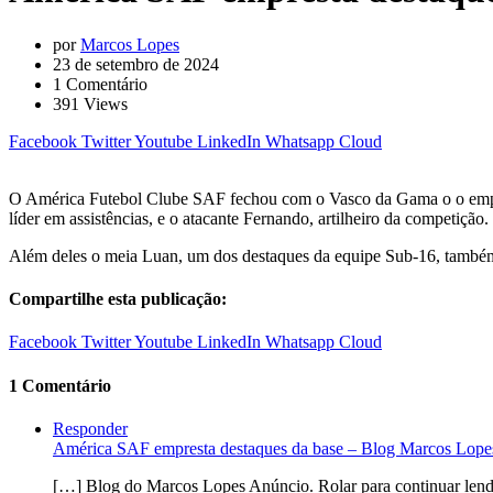
por
Marcos Lopes
23 de setembro de 2024
1
Comentário
391
Views
Facebook
Twitter
Youtube
LinkedIn
Whatsapp
Cloud
O América Futebol Clube SAF fechou com o Vasco da Gama o o emprést
líder em assistências, e o atacante Fernando, artilheiro da competiçã
Além deles o meia Luan, um dos destaques da equipe Sub-16, também 
Compartilhe esta publicação:
Facebook
Twitter
Youtube
LinkedIn
Whatsapp
Cloud
1 Comentário
Responder
América SAF empresta destaques da base – Blog Marcos Lope
[…] Blog do Marcos Lopes Anúncio. Rolar para continuar lendo