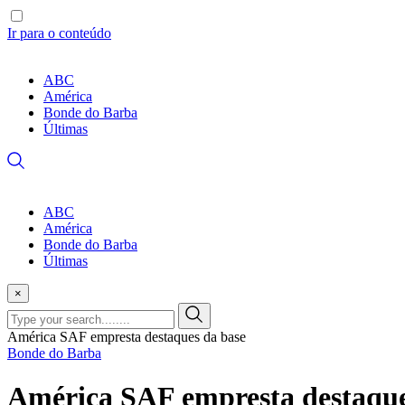
Ir para o conteúdo
ABC
América
Bonde do Barba
Últimas
ABC
América
Bonde do Barba
Últimas
×
América SAF empresta destaques da base
Bonde do Barba
América SAF empresta destaque