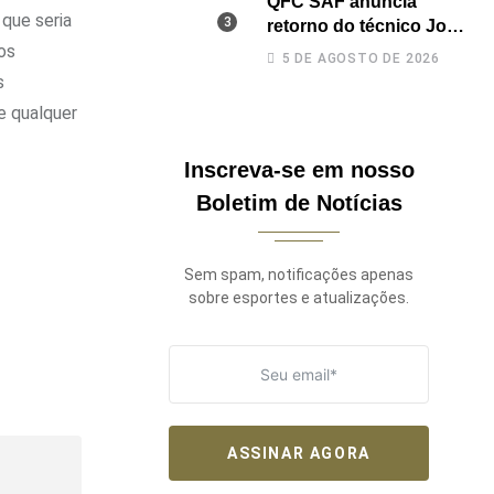
QFC SAF anuncia
 que seria
retorno do técnico João
Paulo para a disputa da
os
5 DE AGOSTO DE 2026
elite do Campeonato
s
Potiguar
e qualquer
Inscreva-se em nosso
Boletim de Notícias
Sem spam, notificações apenas
sobre esportes e atualizações.
ASSINAR AGORA