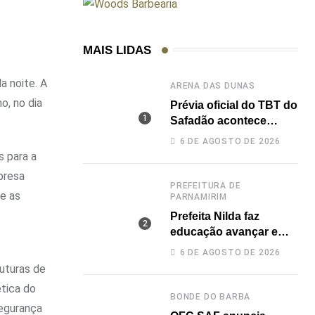
MAIS LIDAS
a noite. A
ARENA DAS DUNAS
o, no dia
Prévia oficial do TBT do
Safadão acontece
nesta sexta no Rooftop
6 DE AGOSTO DE 2026
Dunas
 para a
presa
PREFEITURA DE
e as
PARNAMIRIM
Prefeita Nilda faz
educação avançar e
leva Parnamirim ao
6 DE AGOSTO DE 2026
maior IDEB da história
uturas de
dos anos iniciais
ética do
BONDE DO BARBA
segurança