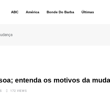
ABC
América
Bonde Do Barba
Últimas
mudança
ssoa; entenda os motivos da mud
S
172
VIEWS