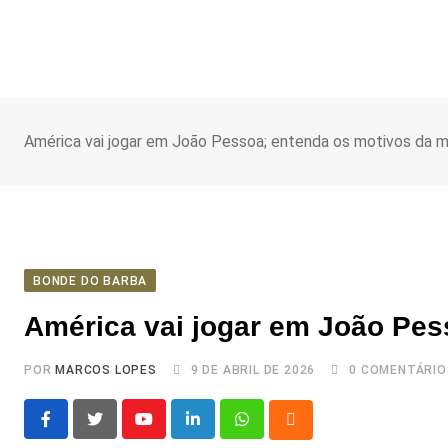
Ir
para
o
conteúdo
América vai jogar em João Pessoa; entenda os motivos da 
BONDE DO BARBA
América vai jogar em João Pe
POR
MARCOS LOPES
9 DE ABRIL DE 2026
0
COMENTÁRIO
Youtube
LinkedIn
Whatsapp
Cloud