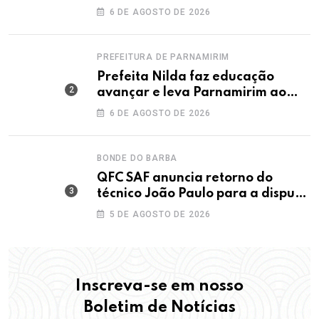
Dunas
6 DE AGOSTO DE 2026
PREFEITURA DE PARNAMIRIM
Prefeita Nilda faz educação
avançar e leva Parnamirim ao
maior IDEB da história dos anos
6 DE AGOSTO DE 2026
iniciais
BONDE DO BARBA
QFC SAF anuncia retorno do
técnico João Paulo para a disputa
da elite do Campeonato Potiguar
5 DE AGOSTO DE 2026
Inscreva-se em nosso
Boletim de Notícias