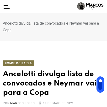
Ir
para
o
conteúdo
Ancelotti divulga lista de convocados e Neymar vai para a
Copa
BONDE DO BARBA
Ancelotti divulga lista de
convocados e Neymar vai
para a Copa
POR
MARCOS LOPES
18 DE MAIO DE 2026