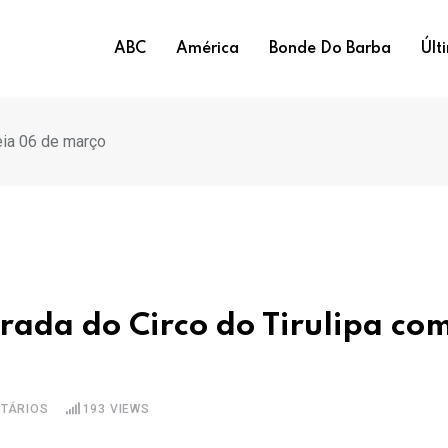
ABC
América
Bonde Do Barba
Últ
eia 06 de março
ada do Circo do Tirulipa co
TÁRIOS
193
VIEWS