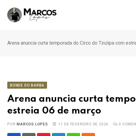
Ir
para
o
conteúdo
Arena anuncia curta temporada do Circo do Tirulipa com estr
BONDE DO BARBA
Arena anuncia curta tempor
estreia 06 de março
POR
MARCOS LOPES
11 DE FEVEREIRO DE 2026
0
COMEN