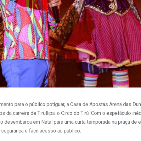
mento para o público potiguar, a Casa de Apostas Arena das Dun
 da carreira de Tirullipa: o Circo do Tirú. Com o espetáculo inéd
ão desembarca em Natal para uma curta temporada na praça de 
segurança e fácil acesso ao público.