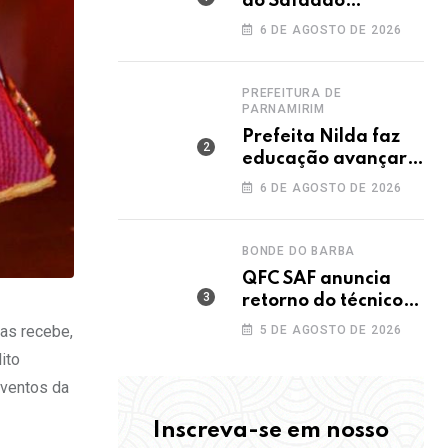
do Safadão
acontece nesta
6 DE AGOSTO DE 2026
sexta no Rooftop
Dunas
PREFEITURA DE
PARNAMIRIM
Prefeita Nilda faz
educação avançar e
leva Parnamirim ao
6 DE AGOSTO DE 2026
maior IDEB da
história dos anos
iniciais
BONDE DO BARBA
QFC SAF anuncia
retorno do técnico
João Paulo para a
as recebe,
5 DE AGOSTO DE 2026
disputa da elite do
ito
Campeonato
eventos da
Potiguar
Inscreva-se em nosso