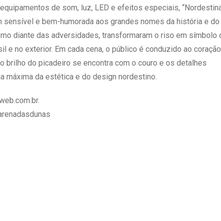
equipamentos de som, luz, LED e efeitos especiais, “Nordesti
 sensível e bem-humorada aos grandes nomes da história e do
esmo diante das adversidades, transformaram o riso em símbolo 
il e no exterior. Em cada cena, o público é conduzido ao coraçã
 o brilho do picadeiro se encontra com o couro e os detalhes
ia máxima da estética e do design nordestino.
eweb.com.br.
.arenadasdunas