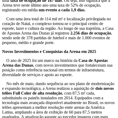
uma
taxa de ocupação de 187 dias
. Ou seja, isso significa que a
Arena teve neste último ano uma taxa de 52% de ocupação,
registrando em média
um evento a cada 1,9 dias.
Com uma área total de 114 mil m² e localização privilegiada no
coração de Natal, o complexo tornou-se o principal centro de
esporte, lazer e cultura da região. Ao longo de sua trajetória, a Casa
de Apostas Arena das Dunas já registrou
2.256 dias de ocupação
,
sendo sede de 378 partidas de futebol e mais de 1.000 eventos de
pequeno, médio e grande porte.
Novos Investimentos e Conquistas da Arena em 2025
O ano de 2025 foi um marco na história da
Casa de Apostas
Arena das Dunas
, com novos investimentos que fortaleceram sua
posição como referência nacional em termos de infraestrutura,
diversidade de serviços e apoio ao esporte.
No mês de maio, dando sequência ao seu plano de modernização
e expansão tecnológica, a Arena realizou a aquisição de
dois novos
telões Full Color de alta resolução
, com 87,5 m² cada,
substituindo os painéis instalados em 2014. Equipados com a
tecnologia mais avançada disponível atualmente no Brasil, os novos
telões apresentam a melhor resolução entre arenas da América
Latina, ampliando a área de exibição de 60 para 87,5 metros
quadrados. A atualização garante ao torcedor imagens com mais