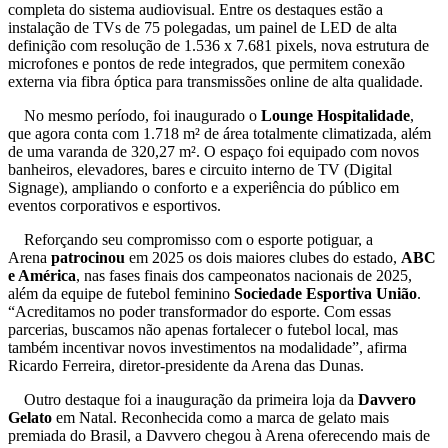
completa do sistema audiovisual. Entre os destaques estão a
instalação de TVs de 75 polegadas, um painel de LED de alta
definição com resolução de 1.536 x 7.681 pixels, nova estrutura de
microfones e pontos de rede integrados, que permitem conexão
externa via fibra óptica para transmissões online de alta qualidade.
No mesmo período, foi inaugurado o
Lounge Hospitalidade
,
que agora conta com 1.718 m² de área totalmente climatizada, além
de uma varanda de 320,27 m². O espaço foi equipado com novos
banheiros, elevadores, bares e circuito interno de TV (Digital
Signage), ampliando o conforto e a experiência do público em
eventos corporativos e esportivos.
Reforçando seu compromisso com o esporte potiguar, a
Arena
patrocinou
em 2025 os dois maiores clubes do estado,
ABC
e América
, nas fases finais dos campeonatos nacionais de 2025,
além da equipe de futebol feminino
Sociedade Esportiva União
.
“Acreditamos no poder transformador do esporte. Com essas
parcerias, buscamos não apenas fortalecer o futebol local, mas
também incentivar novos investimentos na modalidade”, afirma
Ricardo Ferreira, diretor-presidente da Arena das Dunas.
Outro destaque foi a inauguração da primeira loja da
Davvero
Gelato
em Natal. Reconhecida como a marca de gelato mais
premiada do Brasil, a Davvero chegou à Arena oferecendo mais de