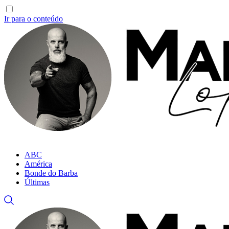
Ir para o conteúdo
ABC
América
Bonde do Barba
Últimas