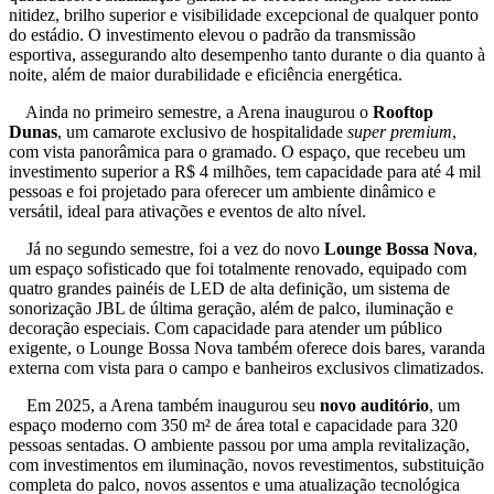
nitidez, brilho superior e visibilidade excepcional de qualquer ponto
do estádio. O investimento elevou o padrão da transmissão
esportiva, assegurando alto desempenho tanto durante o dia quanto à
noite, além de maior durabilidade e eficiência energética.
Ainda no primeiro semestre, a Arena inaugurou o
Rooftop
Dunas
, um camarote exclusivo de hospitalidade
super premium
,
com vista panorâmica para o gramado. O espaço, que recebeu um
investimento superior a R$ 4 milhões, tem capacidade para até 4 mil
pessoas e foi projetado para oferecer um ambiente dinâmico e
versátil, ideal para ativações e eventos de alto nível.
Já no segundo semestre, foi a vez do novo
Lounge Bossa Nova
,
um espaço sofisticado que foi totalmente renovado, equipado com
quatro grandes painéis de LED de alta definição, um sistema de
sonorização JBL de última geração, além de palco, iluminação e
decoração especiais. Com capacidade para atender um público
exigente, o Lounge Bossa Nova também oferece dois bares, varanda
externa com vista para o campo e banheiros exclusivos climatizados.
Em 2025, a Arena também inaugurou seu
novo auditório
, um
espaço moderno com 350 m² de área total e capacidade para 320
pessoas sentadas. O ambiente passou por uma ampla revitalização,
com investimentos em iluminação, novos revestimentos, substituição
completa do palco, novos assentos e uma atualização tecnológica