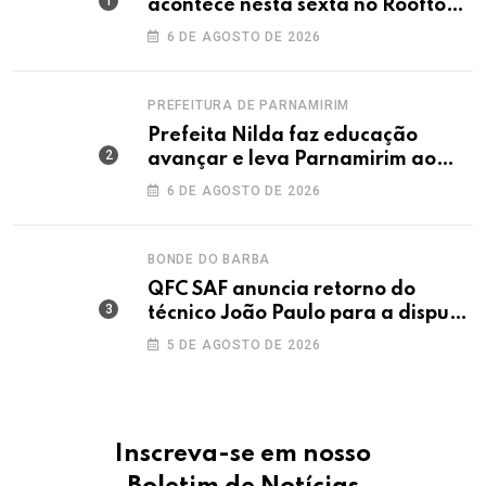
acontece nesta sexta no Rooftop
Dunas
6 DE AGOSTO DE 2026
PREFEITURA DE PARNAMIRIM
Prefeita Nilda faz educação
avançar e leva Parnamirim ao
maior IDEB da história dos anos
6 DE AGOSTO DE 2026
iniciais
BONDE DO BARBA
QFC SAF anuncia retorno do
técnico João Paulo para a disputa
da elite do Campeonato Potiguar
5 DE AGOSTO DE 2026
Inscreva-se em nosso