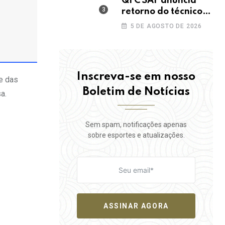
QFC SAF anuncia
retorno do técnico
João Paulo para a
5 DE AGOSTO DE 2026
disputa da elite do
Campeonato
Potiguar
Inscreva-se em nosso
e das
Boletim de Notícias
a.
Sem spam, notificações apenas
sobre esportes e atualizações.
ASSINAR AGORA