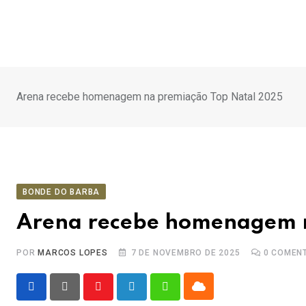
Ir
para
o
conteúdo
Arena recebe homenagem na premiação Top Natal 2025
BONDE DO BARBA
Arena recebe homenagem n
POR
MARCOS LOPES
7 DE NOVEMBRO DE 2025
0
COMENT
Cloud
Youtube
LinkedIn
Whatsapp