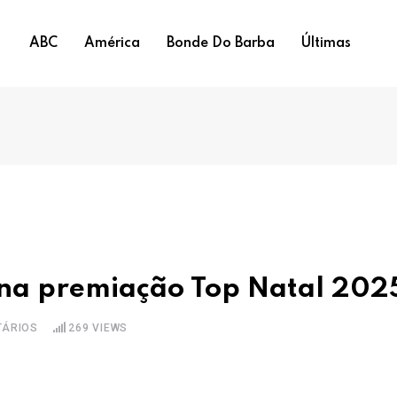
ABC
América
Bonde Do Barba
Últimas
a premiação Top Natal 202
ÁRIOS
269
VIEWS