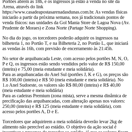
Portões abrem às 18h, e os ingressos já estão à venda no site da
Arena, através do link
https://www.casadeapostasarenadasdunas.com.br. As vendas físicas
iniciarão a partir da próxima semana, nos já tradicionais pontos de
venda físicos: nas unidades da Gol Mania Store de Lagoa Nova (Av.
Prudente de Moraes) e Zona Norte (Partage Norte Shopping).
No dia do jogo, os torcedores poderão adquirir os ingressos na
bilheteria 1, no Portão T, e na Bilheteria 2, no Portão L, que iniciará
as vendas às 16h, com previsão de encerramento às 21:45h.
No setor de arquibancada Leste, com acesso pelos portões M, N, O,
P e Q, os ingressos estão sendo vendidos pelo valor de R$ 150,00
(inteira) e 75,00 (meia estudante e meia solidária).
Para as arquibancadas do Anel Sul (portões J, K e G), os preços são
R$ 100,00 (inteira) e R$ 50 (meia estudante e meia solidária). No
1.o Anel Sudoeste, os valores são R$ 80,00 (inteira) e R$ 40,00
(meia estudante e meia solidária)
Para as cadeiras Premium (zona mista), serve a mesma dinâmica de
precificação das arquibancadas, com alteração apenas nos valores:
250,00 (inteira) e R$ 125 (meia estudante e meia solidária), com
acesso pelos portões A, D e E.
Torcedores que adquirirem a meia solidária deverão levar 2kg de
alimento não perecível ao estádio. O objetivo da ação social é