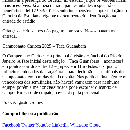
incentivar a presença do torcedor ao estádio, já que os valores ficam
mais acessíveis. Já a meia entrada para estudantes respeitará o
benefício da lei 12.933/2012, sendo indispensável a apresentação da
Carteira de Estudante vigente e documento de identificação na
entrada do estádio.
Crianças até dois anos não pagam ingressos. Idosos pagam meia
entrada.
Campeonato Carioca 2025 – Taça Guanabara
O Campeonato Carioca é a principal divisão do futebol do Rio de
Janeiro. A fase inicial desta edição – Taça Guanabara – acontecerá
em pontos corridos entre 12 equipes, em 11 rodadas. Os quatro
primeiros colocados da Taça Guanabara decidirão as semifinais do
Campeonato, em partidas de ida e volta. Nas partidas finais (entre os
vencedores das semifinais), não haverá vantagem para nenhuma
equipe, porém a melhor classificada pode escolher o mando de
campo. Em caso de empate, haverá disputa por pênaltis.
Foto: Augusto Gomes
Compartilhe esta publicação:
Facebook
Twitter
Youtube
LinkedIn
Whatsapp
Cloud