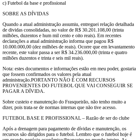
c) Futebol da base e profissional
SOBRE AS DÍVIDAS
Quando a atual administração assumiu, entreguei relação detalhada
de dividas consolidadas, no valor de R$ 30.201.108,00 (trinta
milhões, duzentos e hum mil cento e oito reais). Em recentes
declarações a atual administração informa que pagou R$
10.000.000,00 (dez milhões de reais). Ocorre que em levantamento
recente, este valor passa a ser R$ 34.236.000,00 (trinta e quatro
milhões duzentos e trinta e seis mil reais).
Nota: estes documentos e informações estão em meu poder, gostaria
que fossem confirmados os valores pela atual
administração.PORTANTO NÃO É COM RECURSOS
PROVENIENTES DO FUTEBOL QUE VAI CONSEGUIR SE
PAGAR A DÍVIDA.
Sobre custeio e manutenção do Frasqueirão, não tenho muito a
dizer, pois trata-se de normas internas que não tive acesso.
FUTEBOL BASE E PROFISSIONAL – Razão de ser do clube
Após a drenagem para pagamento de dívidas e manutenção, os
recursos são dirigidos para o futebol. Lembro que o futebol hoje é
um grande negócio econômico/financeiro no mundo inteiro. As