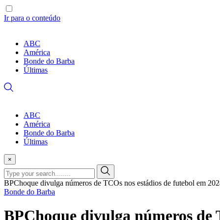
Ir para o conteúdo
ABC
América
Bonde do Barba
Últimas
ABC
América
Bonde do Barba
Últimas
×
BPChoque divulga números de TCOs nos estádios de futebol em 20
Bonde do Barba
BPChoque divulga números de T