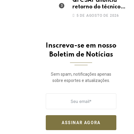
QFC SAF anuncia
retorno do técnico
João Paulo para a
5 DE AGOSTO DE 2026
disputa da elite do
Campeonato
Potiguar
Inscreva-se em nosso
Boletim de Notícias
Sem spam, notificações apenas
sobre esportes e atualizações.
ASSINAR AGORA