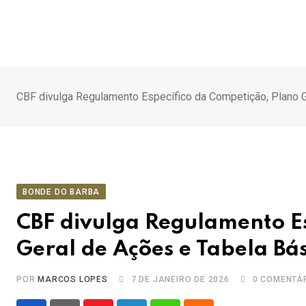
Ir
para
o
conteúdo
CBF divulga Regulamento Específico da Competição, Plano G
BONDE DO BARBA
CBF divulga Regulamento Es
Geral de Ações e Tabela Bá
POR
MARCOS LOPES
7 DE JANEIRO DE 2026
0
COMENTÁ