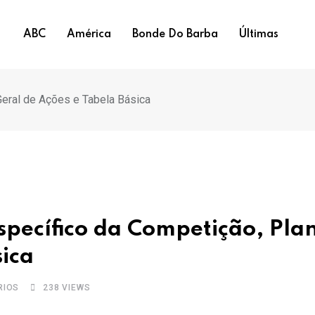
ABC
América
Bonde Do Barba
Últimas
eral de Ações e Tabela Básica
pecífico da Competição, Pla
sica
RIOS
238
VIEWS