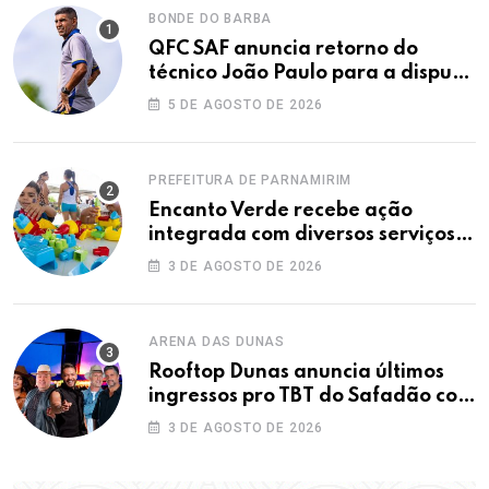
BONDE DO BARBA
QFC SAF anuncia retorno do
técnico João Paulo para a disputa
da elite do Campeonato Potiguar
5 DE AGOSTO DE 2026
PREFEITURA DE PARNAMIRIM
Encanto Verde recebe ação
integrada com diversos serviços
gratuitos à população
3 DE AGOSTO DE 2026
ARENA DAS DUNAS
Rooftop Dunas anuncia últimos
ingressos pro TBT do Safadão com
virada de lote nesta terça (04)
3 DE AGOSTO DE 2026