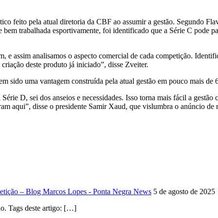
tico feito pela atual diretoria da CBF ao assumir a gestão. Segundo Fla
de bem trabalhada esportivamente, foi identificado que a Série C pode 
m, e assim analisamos o aspecto comercial de cada competição. Identi
riação deste produto já iniciado”, disse Zveiter.
 tem sido uma vantagem construída pela atual gestão em pouco mais de 6
Série D, sei dos anseios e necessidades. Isso torna mais fácil a gestã
ram aqui”, disse o presidente Samir Xaud, que vislumbra o anúncio de r
mpetição – Blog Marcos Lopes - Ponta Negra News
5 de agosto de 2025
. Tags deste artigo: […]