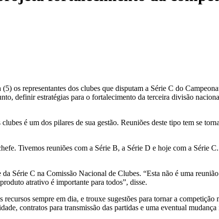
(5) os representantes dos clubes que disputam a Série C do Campeonato 
to, definir estratégias para o fortalecimento da terceira divisão nacio
lubes é um dos pilares de sua gestão. Reuniões deste tipo tem se torn
fe. Tivemos reuniões com a Série B, a Série D e hoje com a Série C. 
ante da Série C na Comissão Nacional de Clubes. “Esta não é uma reun
roduto atrativo é importante para todos”, disse.
recursos sempre em dia, e trouxe sugestões para tornar a competição ma
cidade, contratos para transmissão das partidas e uma eventual mudanç