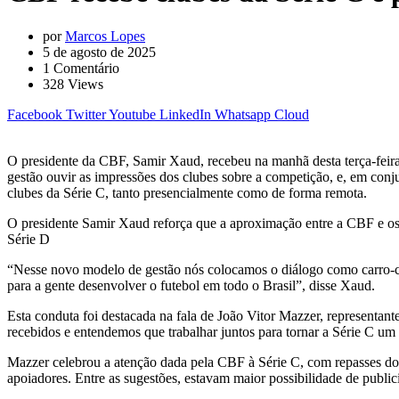
por
Marcos Lopes
5 de agosto de 2025
1
Comentário
328
Views
Facebook
Twitter
Youtube
LinkedIn
Whatsapp
Cloud
O presidente da CBF, Samir Xaud, recebeu na manhã desta terça-feira 
gestão ouvir as impressões dos clubes sobre a competição, e, em conjun
clubes da Série C, tanto presencialmente como de forma remota.
O presidente Samir Xaud reforça que a aproximação entre a CBF e os c
Série D
“Nesse novo modelo de gestão nós colocamos o diálogo como carro-che
para a gente desenvolver o futebol em todo o Brasil”, disse Xaud.
Esta conduta foi destacada na fala de João Vitor Mazzer, represent
recebidos e entendemos que trabalhar juntos para tornar a Série C um p
Mazzer celebrou a atenção dada pela CBF à Série C, com repasses dos 
apoiadores. Entre as sugestões, estavam maior possibilidade de publi