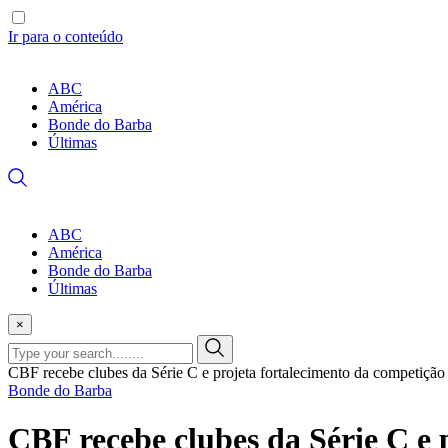
Ir para o conteúdo
ABC
América
Bonde do Barba
Últimas
ABC
América
Bonde do Barba
Últimas
×
CBF recebe clubes da Série C e projeta fortalecimento da competição
Bonde do Barba
CBF recebe clubes da Série C e 