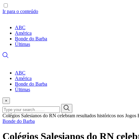
Ir para o conteúdo
ABC
América
Bonde do Barba
Últimas
ABC
América
Bonde do Barba
Últimas
×
Colégios Salesianos do RN celebram resultados históricos nos Jogos 
Bonde do Barba
Colégios Salesianos do RN celebr