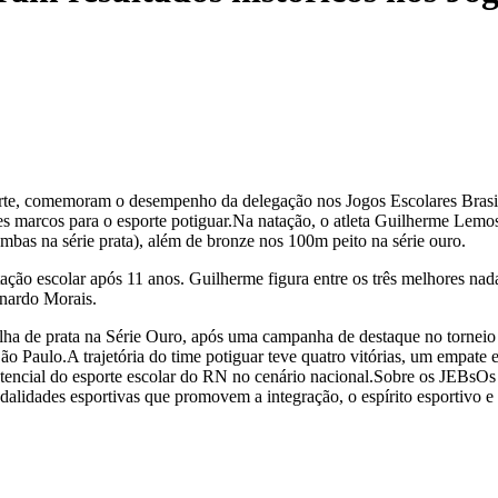
te, comemoram o desempenho da delegação nos Jogos Escolares Brasile
des marcos para o esporte potiguar.Na natação, o atleta Guilherme Lem
bas na série prata), além de bronze nos 100m peito na série ouro.
o escolar após 11 anos. Guilherme figura entre os três melhores nadado
rnardo Morais.
alha de prata na Série Ouro, após uma campanha de destaque no tornei
Paulo.A trajetória do time potiguar teve quatro vitórias, um empate e 
cial do esporte escolar do RN no cenário nacional.Sobre os JEBsOs Jo
dalidades esportivas que promovem a integração, o espírito esportivo e 