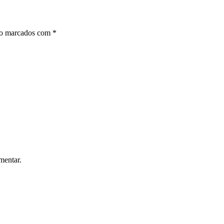
ão marcados com
*
mentar.