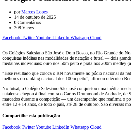
por
Marcos Lopes
14 de outubro de 2025
0
Comentários
208
Views
Facebook
Twitter
Youtube
LinkedIn
Whatsapp
Cloud
Os Colégios Salesiano São José e Dom Bosco, no Rio Grande do Nor
conquistas inéditas nas modalidades de natação e futsal — dois gran
medalhas individuais: ouro nos 50m peito e prata nos 200m medley (am
“Esse resultado que coloca o RN novamente no pódio nacional da nataçã
melhores do ranking nacional dos 100m peito”, afirmou o técnico Be
No futsal, o Colégio Salesiano São José conquistou uma inédita med
natalense chegou à final contra o Carlos Drummond de Andrade, de São 
marcados durante a competição — um desempenho que reafirma o poten
entre 12 e 14 anos, de todo o país, até 28 de outubro. São diversas mo
Compartilhe esta publicação:
Facebook
Twitter
Youtube
LinkedIn
Whatsapp
Cloud