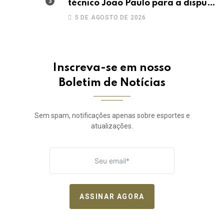
técnico João Paulo para a disputa
da elite do Campeonato Potiguar
5 DE AGOSTO DE 2026
Inscreva-se em nosso
Boletim de Notícias
Sem spam, notificações apenas sobre esportes e
atualizações.
ASSINAR AGORA