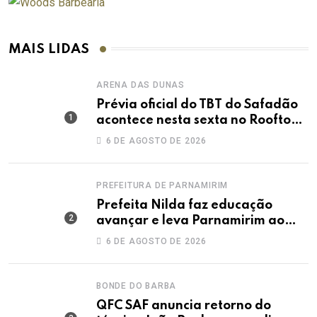
MAIS LIDAS
ARENA DAS DUNAS
Prévia oficial do TBT do Safadão
acontece nesta sexta no Rooftop
Dunas
6 DE AGOSTO DE 2026
PREFEITURA DE PARNAMIRIM
Prefeita Nilda faz educação
avançar e leva Parnamirim ao
maior IDEB da história dos anos
6 DE AGOSTO DE 2026
iniciais
BONDE DO BARBA
QFC SAF anuncia retorno do