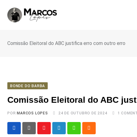
Ir
para
o
conteúdo
Comissão Eleitoral do ABC justifica erro com outro erro
BONDE DO BARBA
Comissão Eleitoral do ABC justi
POR
MARCOS LOPES
24 DE OUTUBRO DE 2024
1
COMENT
Youtube
LinkedIn
Whatsapp
Cloud