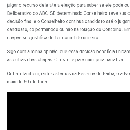
julgar o recurso dele até a eleição para saber se ele pode 
Deliberativo do ABC. SE determinado Conselheiro teve sua 
decisão final e o Conselheiro continua candidato até o julgam
candidato, se permanece ou não na relação do Conselho.. Err
chapas sob justifica de ter cometido um erro.
Sigo com a minha opinião, que essa decisão beneficia unicame
as outras duas chapas. O resto, é para mim, pura narrativa.
Ontem também, entrevistamos na Resenha do Barba, o advog
mais de 60 eleitores.