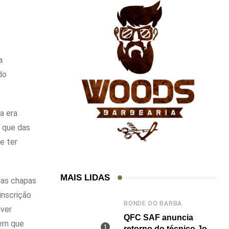
a
do
a era
o que das
e ter
MAIS LIDAS
das chapas
inscrição
BONDE DO BARBA
iver
QFC SAF anuncia
tem que
retorno do técnico João