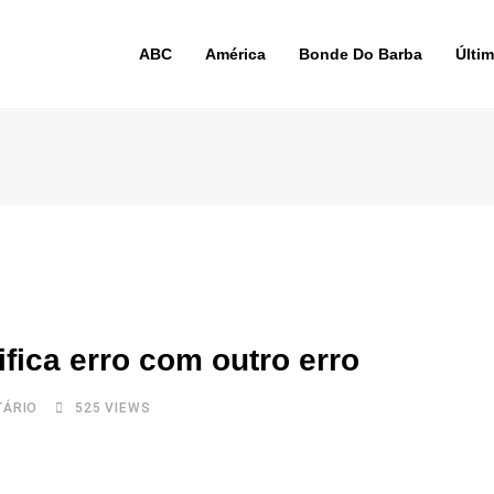
ABC
América
Bonde Do Barba
Últi
fica erro com outro erro
ÁRIO
525
VIEWS