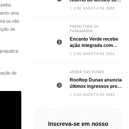
nselho
Paulo para a disputa da
5 DE AGOSTO DE 2026
elite do Campeonato
tanto uma
Potiguar
erá ou não
PREFEITURA DE
rição de
PARNAMIRIM
Encanto Verde recebe
ação integrada com
prejudica
diversos serviços
3 DE AGOSTO DE 2026
gratuitos à população
ARENA DAS DUNAS
nação de
Rooftop Dunas anuncia
últimos ingressos pro
TBT do Safadão com
3 DE AGOSTO DE 2026
virada de lote nesta
terça (04)
Inscreva-se em nosso