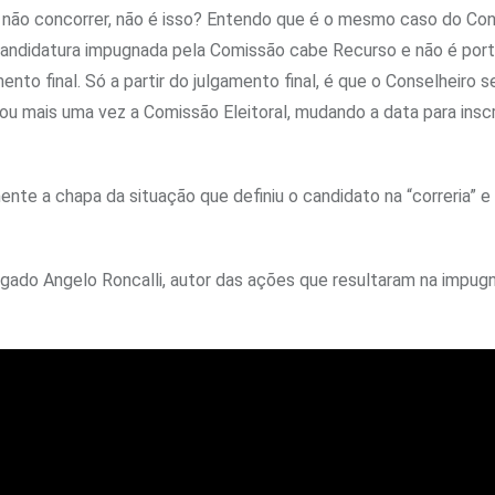
ou não concorrer, não é isso? Entendo que é o mesmo caso do Co
candidatura impugnada pela Comissão cabe Recurso e não é por
ento final. Só a partir do julgamento final, é que o Conselheiro s
ou mais uma vez a Comissão Eleitoral, mudando a data para insc
nte a chapa da situação que definiu o candidato na “correria” e 
ado Angelo Roncalli, autor das ações que resultaram na impug