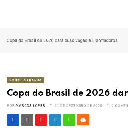
Ir
para
o
conteúdo
Copa do Brasil de 2026 dará duas vagas à Libertadores
BONDE DO BARBA
Copa do Brasil de 2026 dar
POR
MARCOS LOPES
11 DE DEZEMBRO DE 2025
0
COMEN
Cloud
Youtube
LinkedIn
Whatsapp