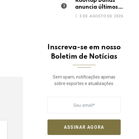
Rooftop Dunas
anuncia últimos
ingressos pro TBT do
3 DE AGOSTO DE 2026
Safadão com virada
de lote nesta terça
(04)
Inscreva-se em nosso
Boletim de Notícias
Sem spam, notificações apenas
sobre esportes e atualizações.
ASSINAR AGORA