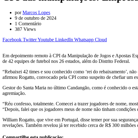
por
Marcos Lopes
9 de outubro de 2024
1
Comentário
387
Views
Facebook
Twitter
Youtube
LinkedIn
Whatsapp
Cloud
Em depoimento remoto à CPI da Manipulação de Jogos e Apostas Esport
de 42 equipes de futebol nos 26 estados, além do Distrito Federal.
“Rebaixei 42 times e sou conhecido como ‘rei do rebaixamento’, não 
afirmou Rogatto, convocado pela CPI como suspeito de chefiar um esq
Gestor do Santa Maria no último Candangão, como é conhecido o estadua
agremiação.
“Réu confesso, totalmente. Comecei a trazer jogadores de nome, most
“Depois, falei que os jogadores meus de nome não tinham condições de 
William Rogatto, que vive em Portugal, disse temer por sua segurança
revelações. Também revelou já ter recebido cerca de R$ 300 milhões 
Compartilhe esta publicação: