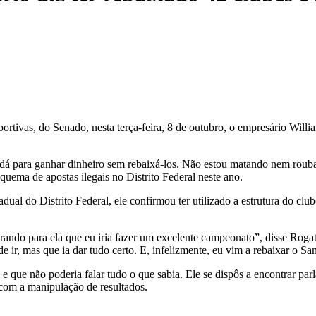
ivas, do Senado, nesta terça-feira, 8 de outubro, o empresário Willia
dá para ganhar dinheiro sem rebaixá-los. Não estou matando nem rouba
uema de apostas ilegais no Distrito Federal neste ano.
l do Distrito Federal, ele confirmou ter utilizado a estrutura do clube
rando para ela que eu iria fazer um excelente campeonato”, disse Rogat
ir, mas que ia dar tudo certo. E, infelizmente, eu vim a rebaixar o Sa
 e que não poderia falar tudo o que sabia. Ele se dispôs a encontrar pa
com a manipulação de resultados.