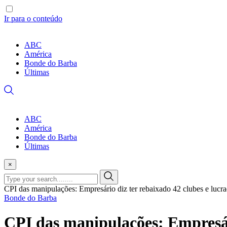
Ir para o conteúdo
ABC
América
Bonde do Barba
Últimas
ABC
América
Bonde do Barba
Últimas
×
CPI das manipulações: Empresário diz ter rebaixado 42 clubes e lucra
Bonde do Barba
CPI das manipulações: Empresári