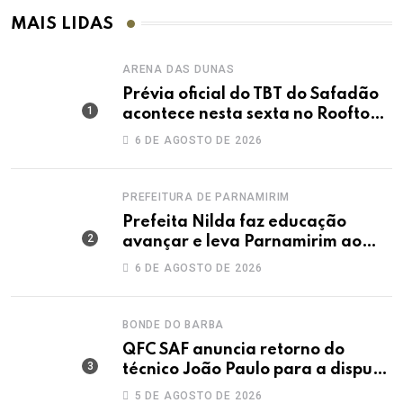
MAIS LIDAS
ARENA DAS DUNAS
Prévia oficial do TBT do Safadão
acontece nesta sexta no Rooftop
Dunas
6 DE AGOSTO DE 2026
PREFEITURA DE PARNAMIRIM
Prefeita Nilda faz educação
avançar e leva Parnamirim ao
maior IDEB da história dos anos
6 DE AGOSTO DE 2026
iniciais
BONDE DO BARBA
QFC SAF anuncia retorno do
técnico João Paulo para a disputa
da elite do Campeonato Potiguar
5 DE AGOSTO DE 2026