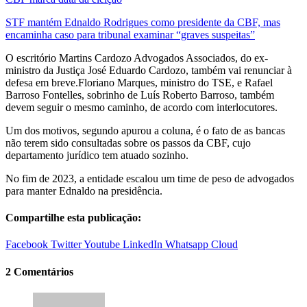
STF mantém Ednaldo Rodrigues como presidente da CBF, mas
encaminha caso para tribunal examinar “graves suspeitas”
O escritório Martins Cardozo Advogados Associados, do ex-
ministro da Justiça José Eduardo Cardozo, também vai renunciar à
defesa em breve.Floriano Marques, ministro do TSE, e Rafael
Barroso Fontelles, sobrinho de Luís Roberto Barroso, também
devem seguir o mesmo caminho, de acordo com interlocutores.
Um dos motivos, segundo apurou a coluna, é o fato de as bancas
não terem sido consultadas sobre os passos da CBF, cujo
departamento jurídico tem atuado sozinho.
No fim de 2023, a entidade escalou um time de peso de advogados
para manter Ednaldo na presidência.
Compartilhe esta publicação:
Facebook
Twitter
Youtube
LinkedIn
Whatsapp
Cloud
2 Comentários