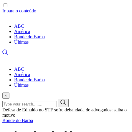
Ir para o conteúdo
ABC
América
Bonde do Barba
Últimas
ABC
América
Bonde do Barba
Últimas
×
Defesa de Ednaldo no STF sofre debandada de advogados; saiba o
motivo
Bonde do Barba