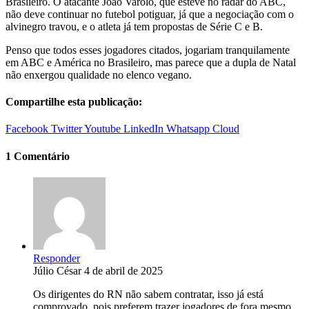
Brasileiro. O atacante João Varolo, que esteve no radar do ABC,
não deve continuar no futebol potiguar, já que a negociação com o
alvinegro travou, e o atleta já tem propostas de Série C e B.
Penso que todos esses jogadores citados, jogariam tranquilamente
em ABC e América no Brasileiro, mas parece que a dupla de Natal
não enxergou qualidade no elenco vegano.
Compartilhe esta publicação:
Facebook
Twitter
Youtube
LinkedIn
Whatsapp
Cloud
1 Comentário
Responder
Júlio César
4 de abril de 2025
Os dirigentes do RN não sabem contratar, isso já está
comprovado, pois preferem trazer jogadores de fora mesmo