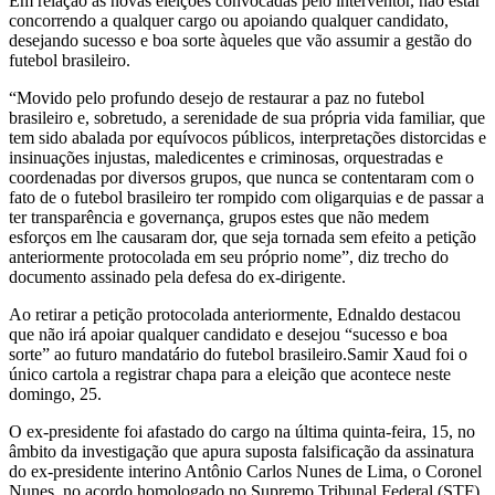
Em relação às novas eleições convocadas pelo interventor, não estar
concorrendo a qualquer cargo ou apoiando qualquer candidato,
desejando sucesso e boa sorte àqueles que vão assumir a gestão do
futebol brasileiro.
“Movido pelo profundo desejo de restaurar a paz no futebol
brasileiro e, sobretudo, a serenidade de sua própria vida familiar, que
tem sido abalada por equívocos públicos, interpretações distorcidas e
insinuações injustas, maledicentes e criminosas, orquestradas e
coordenadas por diversos grupos, que nunca se contentaram com o
fato de o futebol brasileiro ter rompido com oligarquias e de passar a
ter transparência e governança, grupos estes que não medem
esforços em lhe causaram dor, que seja tornada sem efeito a petição
anteriormente protocolada em seu próprio nome”, diz trecho do
documento assinado pela defesa do ex-dirigente.
Ao retirar a petição protocolada anteriormente, Ednaldo destacou
que não irá apoiar qualquer candidato e desejou “sucesso e boa
sorte” ao futuro mandatário do futebol brasileiro.Samir Xaud foi o
único cartola a registrar chapa para a eleição que acontece neste
domingo, 25.
O ex-presidente foi afastado do cargo na última quinta-feira, 15, no
âmbito da investigação que apura suposta falsificação da assinatura
do ex-presidente interino Antônio Carlos Nunes de Lima, o Coronel
Nunes, no acordo homologado no Supremo Tribunal Federal (STF),