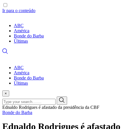
Ir para o conteúdo
ABC
América
Bonde do Barba
Últimas
ABC
América
Bonde do Barba
Últimas
×
Ednaldo Rodrigues é afastado da presidência da CBF
Bonde do Barba
Ednaldo Rodrigues é afastado