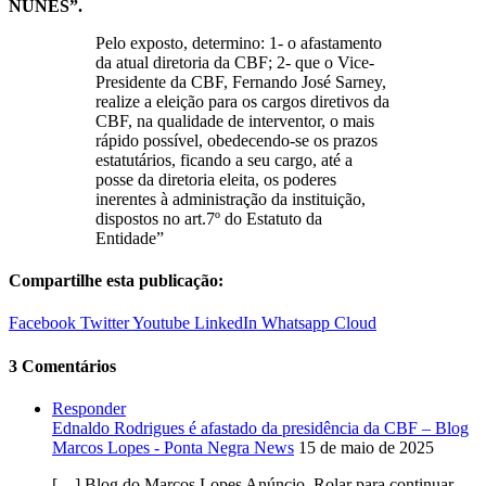
NUNES”.
Pelo exposto, determino: 1- o afastamento
da atual diretoria da CBF; 2- que o Vice-
Presidente da CBF, Fernando José Sarney,
realize a eleição para os cargos diretivos da
CBF, na qualidade de interventor, o mais
rápido possível, obedecendo-se os prazos
estatutários, ficando a seu cargo, até a
posse da diretoria eleita, os poderes
inerentes à administração da instituição,
dispostos no art.7º do Estatuto da
Entidade”
Compartilhe esta publicação:
Facebook
Twitter
Youtube
LinkedIn
Whatsapp
Cloud
3 Comentários
Responder
Ednaldo Rodrigues é afastado da presidência da CBF – Blog
Marcos Lopes - Ponta Negra News
15 de maio de 2025
[…] Blog do Marcos Lopes Anúncio. Rolar para continuar