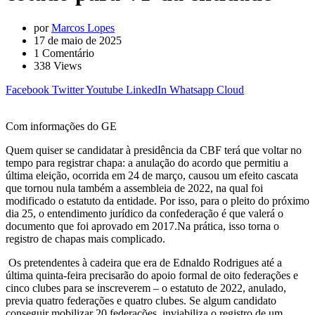
por
Marcos Lopes
17 de maio de 2025
1
Comentário
338
Views
Facebook
Twitter
Youtube
LinkedIn
Whatsapp
Cloud
Com informações do GE
Quem quiser se candidatar à presidência da CBF terá que voltar no
tempo para registrar chapa: a anulação do acordo que permitiu a
última eleição, ocorrida em 24 de março, causou um efeito cascata
que tornou nula também a assembleia de 2022, na qual foi
modificado o estatuto da entidade. Por isso, para o pleito do próximo
dia 25, o entendimento jurídico da confederação é que valerá o
documento que foi aprovado em 2017.Na prática, isso torna o
registro de chapas mais complicado.
Os pretendentes à cadeira que era de Ednaldo Rodrigues até a
última quinta-feira precisarão do apoio formal de oito federações e
cinco clubes para se inscreverem – o estatuto de 2022, anulado,
previa quatro federações e quatro clubes. Se algum candidato
conseguir mobilizar 20 federações, inviabiliza o registro de um