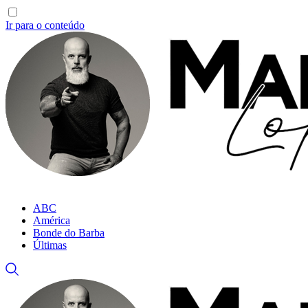
Ir para o conteúdo
ABC
América
Bonde do Barba
Últimas