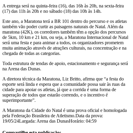
A entrega será na quinta-feira (16), das 16h às 20h, na sexta-feira
(17) das 11h às 20h e no sábado (18) das 10h às 14h.
Este ano, a Maratona terá a BR 101 dentro do percurso e os atletas
também vão poder curtir as paisagens naturais de Natal. Além da
maratona (42K), os corredores também têm a opção dos percursos
de 5km, 10 km e 21 km, ou seja, a Maratona Internacional de Natal
será uma festa e para animar a todos, os organizadores prometem
muita animação através de atrações culturais, na concentração e na
chegada de todas as categorias.
Toda estrutura de tendas de apoio, estacionamento e segurança será
na Arena das Dunas.
A diretora técnica da Maratona, Liz Britto, afirma que “a festa do
esporte será linda e espera que a comunidade possa sair às ruas da
cidade para apoiar os atletas, já que a corrida é uma forma de
superação de todos que estarão correndo, e o incentivo é
superimportante”.
A Maratona da Cidade do Natal é uma prova oficial e homologada
pela Federação Brasileira de Atletismo.Data da prova:
19/05/24Largada: Arena das DunasHorário: 04:59
Compartilhe esta publicação: